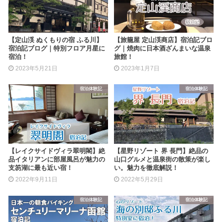
【定山渓 ぬくもりの宿 ふる川】
【旅籠屋 定山渓商店】宿泊記ブロ
宿泊記ブログ｜特別フロア月星に
グ｜焼肉に日本酒ざんまいな温泉
宿泊！
旅館！
2023年5月21日
2023年1月7日
宿泊体験記
宿泊体験記
【レイクサイドヴィラ翠明閣】絶
【星野リゾート 界 長門】絶品の
品イタリアンに部屋風呂が魅力の
山口グルメと温泉街の散策が楽し
支笏湖に最も近い宿！
い。魅力を徹底解説！
2022年9月11日
2022年5月29日
宿泊体験記
宿泊体験記