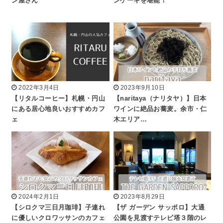
ン屋さん
ンケーキを堪能！
2022年3月4日
2023年9月10日
【リタルコーヒー】札幌・円山
【naritaya（ナリタヤ）】日本
にある居心地良いおすすめカフ
ワインに絶品お蕎麦。余市・仁
ェ
木エリア…
2024年2月1日
2023年8月29日
【シロクマ三日月珈琲】子連れ
【ザ ガーデン サッポロ】大通
に優しいクロワッサンのカフェ
公園を見渡すテレビ塔３階のレ