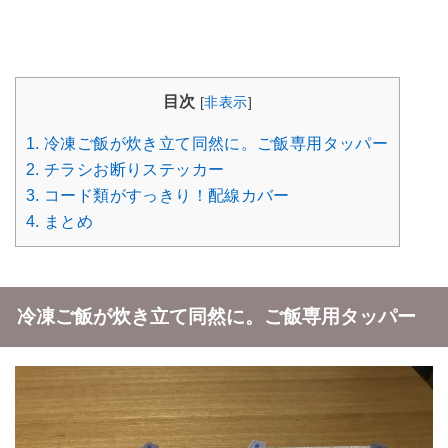
目次
[
非表示
]
1.
冷凍ご飯が炊き立て同然に。ご飯専用タッパー
2.
チラシお断りステッカー
3.
コード類がすっきり！配線カバー
4.
まとめ
冷凍ご飯が炊き立て同然に。ご飯専用タッパー