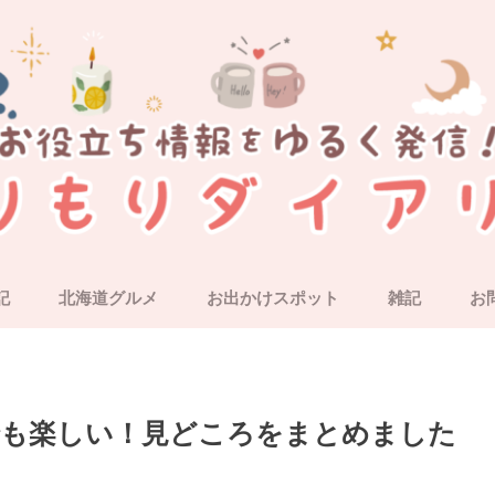
記
北海道グルメ
お出かけスポット
雑記
お
道央・札幌近郊
道南・函館
道東
道北
北海道外
でも楽しい！見どころをまとめました