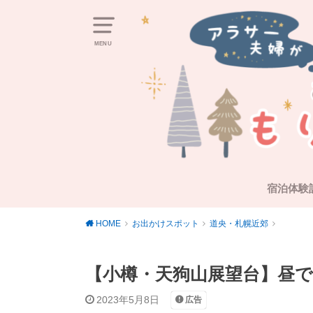
MENU
宿泊体験
HOME
お出かけスポット
道央・札幌近郊
【小樽・天狗山展望台】昼
2023年5月8日
広告