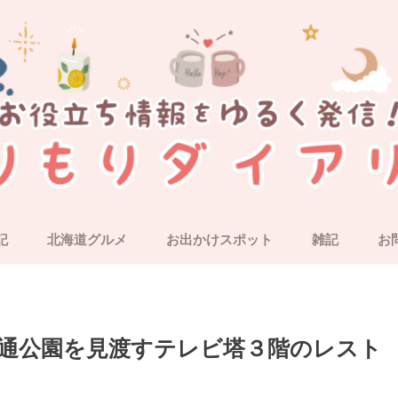
記
北海道グルメ
お出かけスポット
雑記
お
道央・札幌近郊
道南・函館
道東
道北
北海道外
大通公園を見渡すテレビ塔３階のレスト