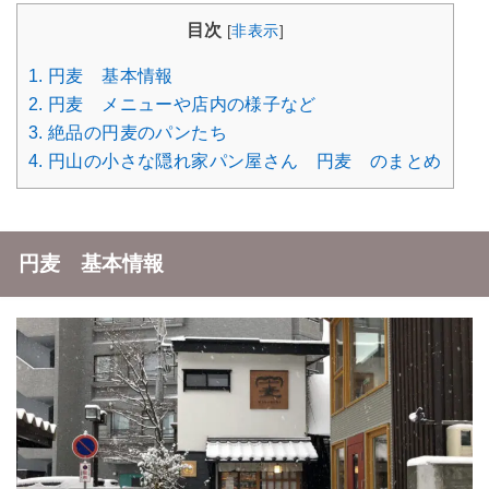
目次
[
非表示
]
1.
円麦 基本情報
2.
円麦 メニューや店内の様子など
3.
絶品の円麦のパンたち
4.
円山の小さな隠れ家パン屋さん 円麦 のまとめ
円麦 基本情報