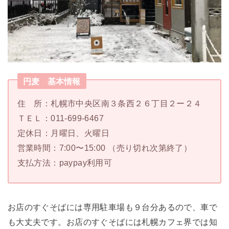
円麦 基本情報
住 所：札幌市中央区南３条西２６丁目２ー２４
ＴＥＬ：011-699-6467
定休日：月曜日、火曜日
営業時間：7:00〜15:00 （売り切れ次第終了）
支払方法：paypay利用可
お店のすぐそばには専用駐車場も９台分あるので、車で
も大丈夫です。お店のすぐそばには札幌カフェ界では知