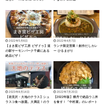
2022年5月6日
2022年4月7日
【まき窯ピザ工房 ピザドゥ】道
ランチ限定営業！創作だしカレ
の駅サーモンパーク千歳にある
ー ひるまがり
絶品ピザ！
2023年8月14日
2022年7月20日
【岩見沢・大地のテラス】シュ
【2022年版】積丹で絶品ウニ丼
ラスコ食べ放題。大満足！のラ
を食す！「中村屋」のレポート