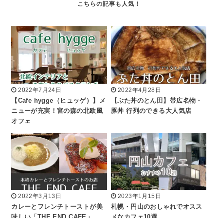
2022年7月24日
2022年4月28日
【Cafe hygge（ヒュッゲ）】メ
【ぶた丼のとん田】帯広名物・
ニューが充実！宮の森の北欧風
豚丼 行列のできる大人気店
オフェ
2022年3月13日
2023年1月15日
カレーとフレンチトーストが美
札幌・円山のおしゃれでオスス
味しい「THE END CAFE」
メなカフェ10選