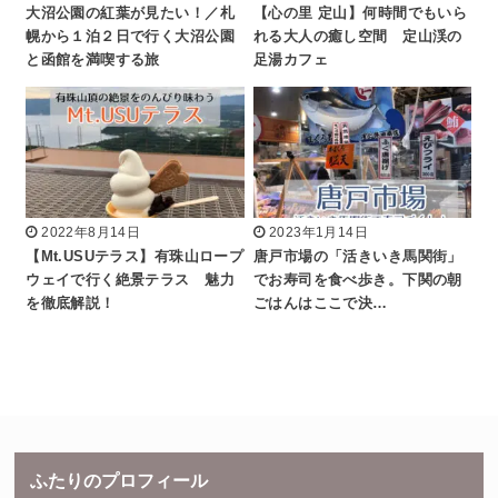
大沼公園の紅葉が見たい！／札
【心の里 定山】何時間でもいら
幌から１泊２日で行く大沼公園
れる大人の癒し空間 定山渓の
と函館を満喫する旅
足湯カフェ
2022年8月14日
2023年1月14日
【Mt.USUテラス】有珠山ロープ
唐戸市場の「活きいき馬関街」
ウェイで行く絶景テラス 魅力
でお寿司を食べ歩き。下関の朝
を徹底解説！
ごはんはここで決…
ふたりのプロフィール