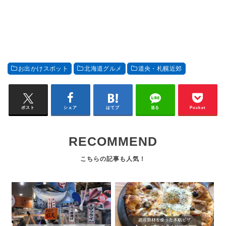
お出かけスポット
北海道グルメ
道央・札幌近郊
ポスト
シェア
はてブ
送る
Pocket
RECOMMEND