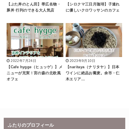
【ぶた丼のとん田】帯広名物・
【シロクマ三日月珈琲】子連れ
豚丼 行列のできる大人気店
に優しいクロワッサンのカフェ
2022年7月24日
2023年9月10日
【Cafe hygge（ヒュッゲ）】メ
【naritaya（ナリタヤ）】日本
ニューが充実！宮の森の北欧風
ワインに絶品お蕎麦。余市・仁
オフェ
木エリア…
ふたりのプロフィール